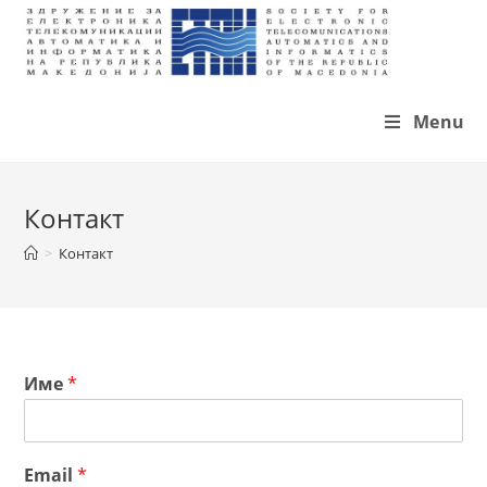
Skip
to
content
Menu
Контакт
>
Контакт
Име
*
Email
*