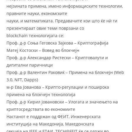
нејзината примена, имено информациските технологии,
правните науки, економските
науки, и математиката. Предавачите кои што ќе нѝ ги
презентираат овие теми поврзани со
blockchain технологијата се:
Проф. д-р Соња Геговска Зајкова – Криптографија
Матеј Костоски – Вовед во блокчејн
Проф. д-р Александар Ристески – Криптовалути и
дигитални паричници
Проф. д-р Валентин Раковиќ – Примена на блокчејн (Web
3.0, NFT, Dapps)
м-р Ева Јованова – Крипто-регулации и поширока
примена на блокчејн технологија
Проф. д-р Кирил Јовановски – Улогата и значењето на
криптосредствата во економиите
Настанот е поддржан од ФЕИТ, Инженерската
институција на Македонија, Македонската
секција на IEEE и ЕТАИ. TECH@FEIT ќе се одржи во