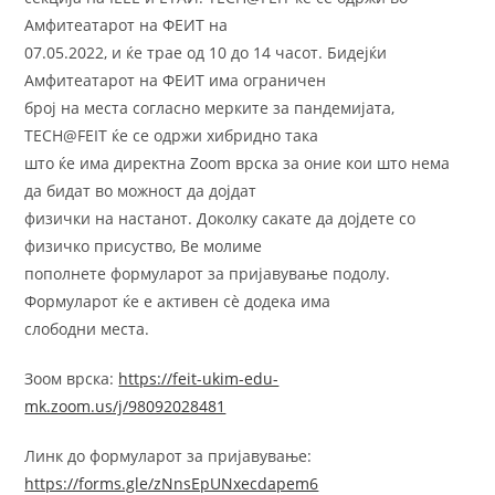
Амфитеатарот на ФЕИТ на
07.05.2022, и ќе трае од 10 до 14 часот. Бидејќи
Амфитеатарот на ФЕИТ има ограничен
број на места согласно мерките за пандемијата,
TECH@FEIT ќе се одржи хибридно така
што ќе има директна Zoom врска за оние кои што нема
да бидат во можност да дојдат
физички на настанот. Доколку сакате да дојдете со
физичко присуство, Ве молиме
пополнете формуларот за пријавување подолу.
Формуларот ќе е активен сè додека има
слободни места.
Зоом врска:
https://feit-ukim-edu-
mk.zoom.us/j/98092028481
Линк до формуларот за пријавување:
https://forms.gle/zNnsEpUNxecdapem6