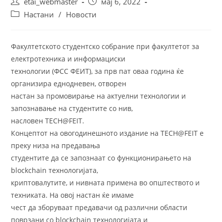
Post
Post
etai_webmaster
мај 6, 2022
author:
published:
Post
Настани
/
Новости
category:
Факултетското студентско собрание при факултетот за
електротехника и информациски
технологии (ФСС ФЕИТ), за прв пат оваа година ќе
организира еднодневен, отворен
настан за промовирање на актуелни технологии и
запознавање на студентите со нив,
насловен TECH@FEIT.
Концептот на овогодинешното издание на TECH@FEIT е
преку низа на предавања
студентите да се запознаат со функционирањето на
blockchain технологијата,
криптовалутите, и нивната примена во општеството и
техниката. На овој настан ќе имаме
чест да зборуваат предавачи од различни области
поврзани со blockchain технологијата и